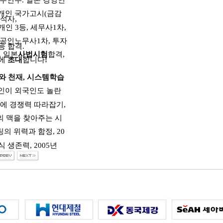
업무연수
.
일본 경영연
개인 국가고시
(
금감
석사
,
개인
3
등
,
세무사
1
차
,
공인노무사
1
차
,
투자
등 합격
.
,
일본
사법시험
합격
,
에
초대
합니다
!
와 천재
,
시스템학습
인이 외국인도 놀란
에 경쟁력 따라잡기
,
의 맥을 찾아주는 시
팅의 위력과 함정
, 20
식 생존력
, 2005
년