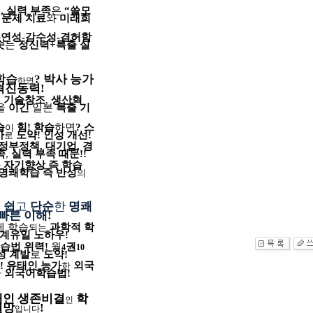
”
,
실력 부족
은
“쓸모
은
문제 치료
와
미래희
유연성
-
감수성
-
겸허함
솟
는
정신력
+
특출
실
학습
?
박사 능가
하면
혁진동력
!
!
기술창조
,
생산혁
을
이긴
일본
특출
기
습
힘
!
학습
하면
?
스
이
가
도약
!
인성 개선
!
로
정부정책
,
대기업
,
경
족
,
실력 부족 때문
!!
자기향상 즉 학습
다
명쾌학습 즉
반성
의
!
쉽
고
단순
한
명쾌
빠른 이해
!
게
학습
과학적 학
되는
계유일
노하우
!
학습법 위력
!
월
권
4
10
성 계발
로
도약
!
!
유태인 능가
외국
한
외국어학습법
!
한
태인 생존비결
학
인
열망
!
입니다