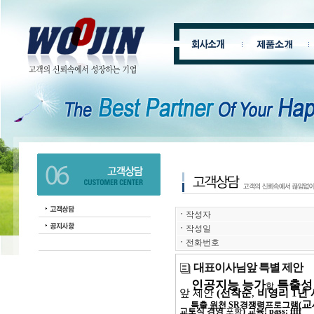
ㆍ
작성자
ㆍ
작성일
ㆍ
전화번호
대표이사님앞 특별 제안
인공지능 능가
특출성
할
앞 제안
(
선착순
,
비영리
1
년
교
특출 원천
SR
경쟁력프로그램
(
교토식 경영
포함
)
교육
! pass: ffff