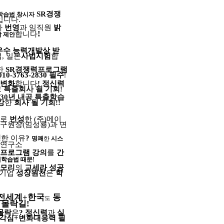
SR
경쟁
학습법 창시자
입니다
.
사
번영
과 임직원
밝
!
합니다
담 제안
우수 능력개발상 받
업
,
일본
사법시험
합
한
SR
경쟁력프로그램
010-3763-2830
필수
!
변화
합니다
!
정신력
고
특출회사
될
기회
!
30
년
내공 특출학습
강
한
회사
될 기회
!!
로
번성
한
(
주
)
메이
연구원장
(
임성룡
)
과 면
청
한 이유
?
명쾌
한
시스
영연구소
프로그램
강의
를
간
템학습법
때문
!
나모리
의
교세라 성공
기업
성장원천
은
학
전세계
+
한국
동
도
몰락길
!
몰락
은
?
정신력
과
실
각심
+
변화대응력 필