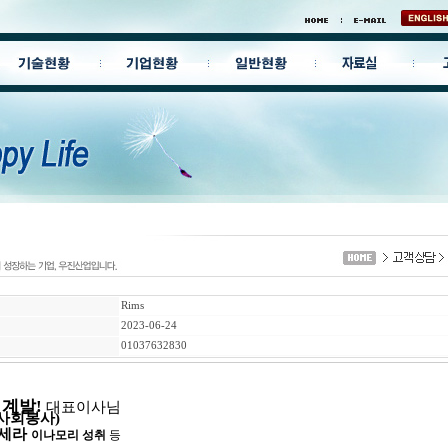
Rims
2023-06-24
01037632830
 계발
!
대표이사님
 사회봉사
)
세라
이나모리 성취
등