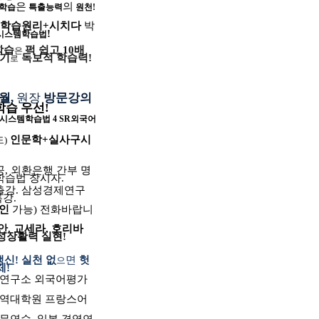
은
의
학습
특출능력
원천
!
학습원리
+
시치다
박
!
시스템학습법
학습
퍽 쉽고
10
배
은
기
독보적 학습력
!
로
월
,
원장
방문강의
학습 우선
!
시스템학습법
4 SR
외국어
인문학
+
실사구시
도
)
공
,
외환은행 간부 명
학습법 창시자
.
출강
.
삼성경제연구
특강
.
인
가능
)
전화바랍니
안
.
교세라
,
호리바
성장활력 실현
!
맹신
!
실천 없
면
헛
으
체
!
학연구소 외국어평가
.
통역대학원 프랑스어