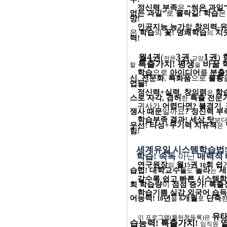
정신력 부족
은
“썩은 과일
없는 과일”
로
몰락길
!
학습
망
!
인공지능 능가
할
창의력
-
은
학습
의
꽃
!
명쾌학습
치
의
력
!
4
3
1
월
권
(
권
,
권
)
전문
교양
특출가치
!
평생
바꿀
할
을
학습
으로
아이디어
를
분출
신
,
전문화
,
특화품
으로
불황
업들
!
정신력
+
실력
,
창의력
학
은
스로 자각
,
겸허
특출 전문
한
귀사가
어렵다면
?
불경기
,
쟁사
때문
일까요
?
정신력 부
학습부족 결과
!
세상 탓
보
우선
!
타성
+
무기력 치유책
은
힘
!
세계유일 시스템학습법
학습
!
속독
아닌
매력적 
연구원장
월
권
회
쉽
의
15
10
습법
!
대학교수
놀라
세
들
도
는
갈수록 쉽고 빠른 시스템
회
학습량
이
점점 증가
!
특출
학습기쁨 실감 외국어 습득
어능력
!
년
개월
단축
을
로
10
6
유
이 프로그램
(
특허청등록
)
은
습능력
!
특출가치
!
임직원