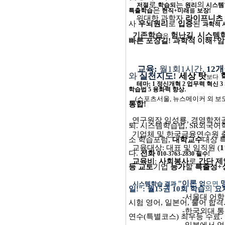
로
는
의
저절
학습되
원리
시스템
은
특출학습
현직
+
미래
를
보장
!
위대한 과학자
라이프니츠
사
우뇌원리
로
입증
된
과학적 
기존학습
험난길
,
시스템
은
빠른 포장길
!
과학적
이해
+
암
교육
:
월
1
회
1
시간
,
12
개
와
실천지도
!
세상 탓
보다
테마
: 1
정신개혁
2
업무력 혁신
3
.
학습법
5
융화력 향상
(
스포츠서울
,
뉴스메이커 외 보
통합
!
연구원장 임성룡
,
경영학전
퇴
.
시스템학습법
, SR
외국어
기업체 및 한국금융연수원 
소 학습포럼
,
대학교수
대상 
교육대상
:
대표 및 임직원
(
1
다
.
전화
010-3763-2830
필수
!
교육비
:
사회봉사
로
간단 제
등 교토
기업
능가
할
특출성
+
"
이론
없
으면
시스템학습 결과
일
!":
월
15
권
10
회 학습
의
요
-
서울대 어
시험 영어
,
일본어
,
불어 합격
-
한국외대 
연수
(
특별코스
)
최우등 수료
.