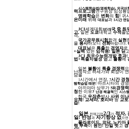
시스템학습법
(
명쾌학습
),
외국어
력프로그램
연구원장 임성룡
명쾌학습
은
변화
의
힘
!
귀
은미래
위해
과
대표님
1
시간 면
JCI
세계대회
국 중 최
105
개
고
,
일본
도쿄
대학교
수석
졸
격
,
국가공무원시험
합격
실현
을
봉사
하오니
전화
.
바랍니다
대표님
은
특출
한
경영자
로
+
실력
있는
임직원
!
일본 딛
JCI
최우수능력개발 효과
!
법
+
특출차별성 얻
고
불황
에
일본
불황
에
특출 경쟁력
으
난제작소 하세가와 회장이 
담을
시간에서 연장
,
시간 경
1
7
마쓰시타의 경
템학습법
때문
!
아끼야마 상무가
SR
경쟁력
청
한 이유
?
인
난경 해결책
시스
한국
우장춘
박사
사위 이
요체
!
교세라
,
호리바
등
교토
습
!
2/3
일본
적자
,
전체기업
가
일
!
반성
자기향상 없
과
으면
폴라로이드
,
코닥
,
노키아 
력 부족
이
원인
!
안일 벗
고
경
수
!