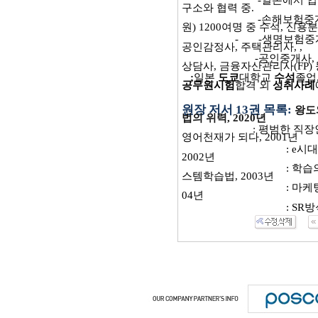
-
일본에서 
구소와 협력 중
.
-
손해보험중
원
) 1200
여명 중 수석
,
신용분
-
-
생명보험중
공인감정사
,
주택관리사
, ,
-
공인중개사
,
상담사
,
금융자산관리사
(FP)
;
일본
도쿄
대학교
수석
졸업
공무원시험
합격 외
성취사례
원장 저서
13
권 목록
:
왕도
법의 위력
, 2020
년
:
평범한 직장
영어천재가 되다
, 2001
년
: e
시대
2002
년
:
학습
스템학습법
, 2003
년
:
마케
04
년
: SR
방