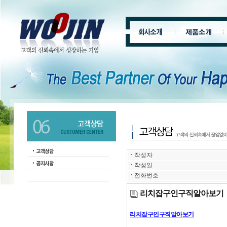
ㆍ
작성자
ㆍ
작성일
ㆍ
전화번호
리치잡구인구직알아보기
리치잡구인구직알아보기